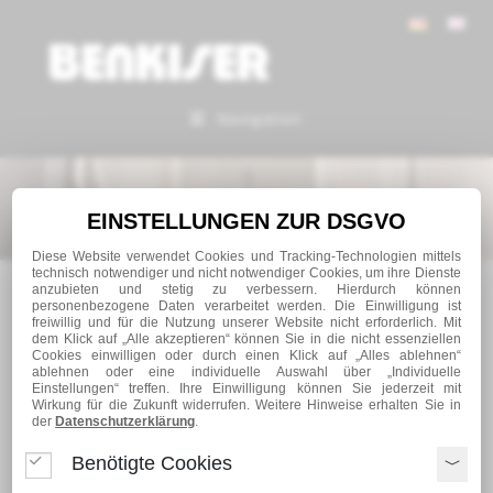
Navigation
EINSTELLUNGEN ZUR DSGVO
Diese Website verwendet Cookies und Tracking-Technologien mittels
technisch notwendiger und nicht notwendiger Cookies, um ihre Dienste
anzubieten und stetig zu verbessern. Hierdurch können
personenbezogene Daten verarbeitet werden. Die Einwilligung ist
freiwillig und für die Nutzung unserer Website nicht erforderlich. Mit
dem Klick auf „Alle akzeptieren“ können Sie in die nicht essenziellen
FAUCET
Cookies einwilligen oder durch einen Klick auf „Alles ablehnen“
ablehnen oder eine individuelle Auswahl über „Individuelle
Einstellungen“ treffen. Ihre Einwilligung können Sie jederzeit mit
Wirkung für die Zukunft widerrufen. Weitere Hinweise erhalten Sie in
der
Datenschutzerklärung
.
Benötigte Cookies