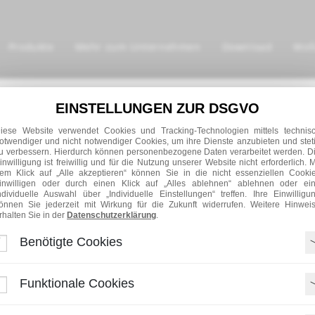
Produkte
Mehr zum Unternehmen
Download
Wof
 jeder öffentlichen Einrichtung zur Grundausstattung gehören.
EINSTELLUNGEN ZUR DSGVO
iese Website verwendet Cookies und Tracking-Technologien mittels technis
legant schlank und einfach in der Handhabung.
otwendiger und nicht notwendiger Cookies, um ihre Dienste anzubieten und stet
u verbessern. Hierdurch können personenbezogene Daten verarbeitet werden. D
inwilligung ist freiwillig und für die Nutzung unserer Website nicht erforderlich. M
em Klick auf „Alle akzeptieren“ können Sie in die nicht essenziellen Cooki
inwilligen oder durch einen Klick auf „Alles ablehnen“ ablehnen oder ei
ndividuelle Auswahl über „Individuelle Einstellungen“ treffen. Ihre Einwilligu
önnen Sie jederzeit mit Wirkung für die Zukunft widerrufen. Weitere Hinwei
rhalten Sie in der
Datenschutzerklärung
.
Benötigte Cookies
Funktionale Cookies