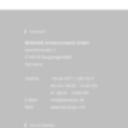
Kontakt
BENKISER Armaturenwerk GmbH
Daimlerstraße 2
D-93133 Burglengenfeld
Germany
Telefon
+49 (0) 9471 / 600 93-0
Mo-Do: 08:00 - 16:00 Uhr
Fr: 08:00 - 13:00 Uhr
E-Mail
info@benkiser.de
Web
www.benkiser.net
Social Media