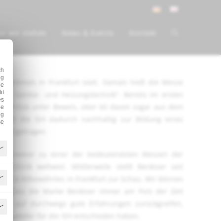
ür wir stehen
News & Events
Kontakt
ch
ig
 erstmals in Frankfurt statt. Damals hieß die Messe
ie
it
lung Sanitär- und Heizungstechnik“. Bereits im ersten
es
e Expertise unter Beweis, über 60 davon sogar aus dem
ne
ng
e hat die ISH dadurch nachhaltig zur Bildung eines
se
s beigetragen.
noch immer zu einer der bedeutendsten Messen der
atechnik weltweit. Mittlerweile stellt Benkiser seit
n und Altbewährtes in Frankfurt zur Schau. Wir können
en, dass die Marke Benkiser immer am Puls der Zeit
 wir auf durchwegs gute Erfahrungen zurückgreifen,
ahr wieder für die ISH entschieden haben.