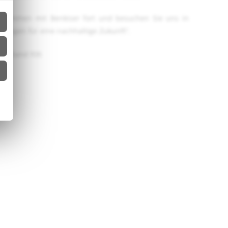
 zusammen mit Benkiser fort und besuchen Sie uns in
sungen für eine nachhaltige Zukunft“.
.1, Stand F05