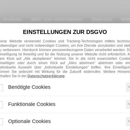
Produkte
Mehr zum Unternehmen
Download
Wof
EINSTELLUNGEN ZUR DSGVO
iese Website verwendet Cookies und Tracking-Technologien mittels technis
otwendiger und nicht notwendiger Cookies, um ihre Dienste anzubieten und stet
Am 14. Mai 1960 fand die ISH
u verbessern. Hierdurch können personenbezogene Daten verarbeitet werden. D
inwilligung ist freiwillig und für die Nutzung unserer Website nicht erforderlich. M
allerdings noch „Fachausstel
em Klick auf „Alle akzeptieren“ können Sie in die nicht essenziellen Cooki
Jahr stellten 520 Firmen ihr
inwilligen oder durch einen Klick auf „Alles ablehnen“ ablehnen oder ei
ndividuelle Auswahl über „Individuelle Einstellungen“ treffen. Ihre Einwilligu
Ausland. Fachmedien zufolg
önnen Sie jederzeit mit Wirkung für die Zukunft widerrufen. Weitere Hinwei
rhalten Sie in der
Datenschutzerklärung
.
europäischen (Sanitär-)Markte
Benötigte Cookies
Auch heute zählt die ISH 
Sanitär-, Heizungs- und Klim
Funktionale Cookies
einigen Jahrzehnten Neuheite
also mit Sicherheit behaupt
bleibt. Rückblickend können
Optionale Cookies
weshalb wir uns auch dieses J