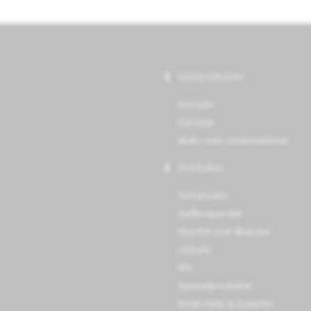
Unternehmen
Kontakt
Karriere
Mehr zum Unternehmen
Produkte
Armaturen
Seifenspender
Dusche und Brausen
Urinale
WC
Spezialprodukte
Ersatzteile & Zubehör