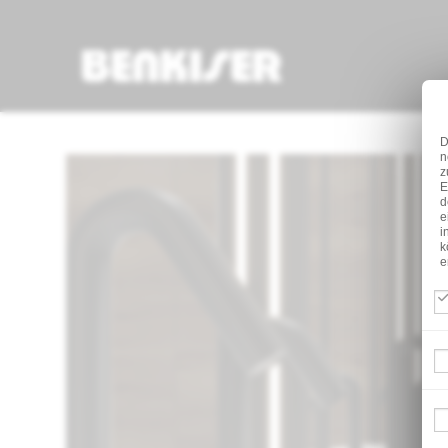
D
n
z
E
d
e
i
k
e