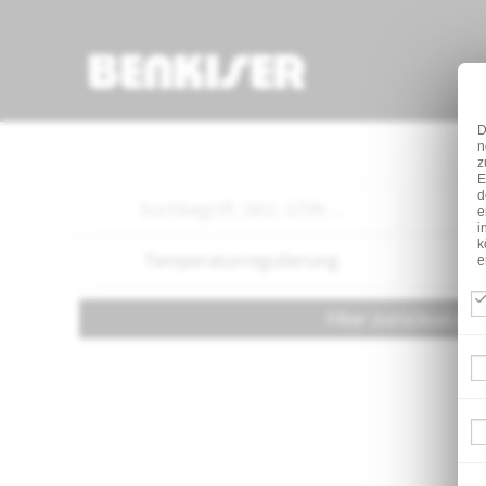
D
n
z
E
d
e
i
k
Temperaturregulierung
e
Filter zurücksetzen