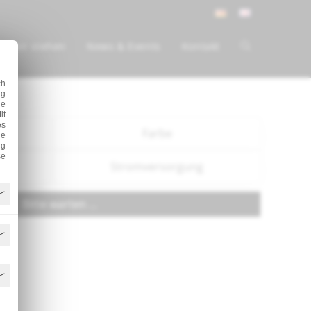
ür wir stehen
News & Events
Kontakt
ch
ig
ie
it
es
Farbe
ne
ng
se
Stromversorgung
Bitte warten ...