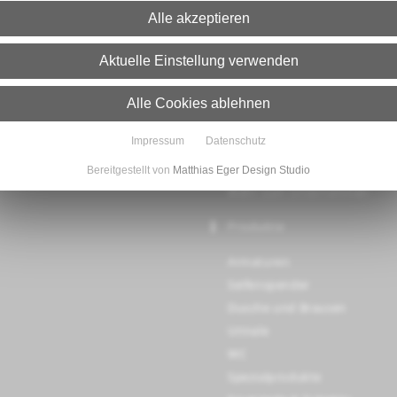
Alle akzeptieren
Aktuelle Einstellung verwenden
Alle Cookies ablehnen
Unternehmen
Impressum
Datenschutz
Kontakt
Karriere
Bereitgestellt von
Matthias Eger Design Studio
Mehr zum Unternehmen
Produkte
Armaturen
Seifenspender
Dusche und Brausen
Urinale
WC
Spezialprodukte