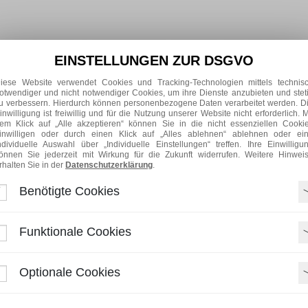
Produkte
Mehr zum Unternehmen
Download
Wof
EINSTELLUNGEN ZUR DSGVO
iese Website verwendet Cookies und Tracking-Technologien mittels technis
otwendiger und nicht notwendiger Cookies, um ihre Dienste anzubieten und stet
u verbessern. Hierdurch können personenbezogene Daten verarbeitet werden. D
inwilligung ist freiwillig und für die Nutzung unserer Website nicht erforderlich. M
em Klick auf „Alle akzeptieren“ können Sie in die nicht essenziellen Cooki
Kategorie
Serie
inwilligen oder durch einen Klick auf „Alles ablehnen“ ablehnen oder ei
ndividuelle Auswahl über „Individuelle Einstellungen“ treffen. Ihre Einwilligu
önnen Sie jederzeit mit Wirkung für die Zukunft widerrufen. Weitere Hinwei
Art der Auslösung
Montage
rhalten Sie in der
Datenschutzerklärung
.
Benötigte Cookies
Funktionale Cookies
Sintra
Metrix
Eckventil
Schlauch
Mischer
Es wurden mehr als
200
Produkte gefunden.
Optionale Cookies
Bitte schränken Sie bei Bedarf Ihre Suche weiter ein.