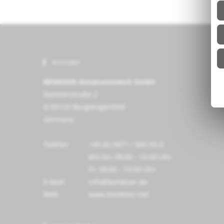
Kontakt
BENKISER Armaturenwerk GmbH
Daimlerstraße 2
D-93133 Burglengenfeld
Germany
Telefon
+49 (0) 9471 / 600 93-0
Mo-Do: 08:00 - 16:00 Uhr
Fr: 08:00 - 13:00 Uhr
E-Mail
info@benkiser.de
Web
www.benkiser.net